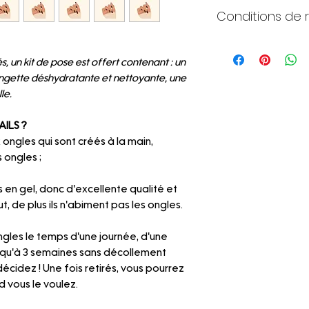
Conditions de 
Harmonia ne peut ê
erreur de taille ve
, un kit de pose est offert contenant : un
effectueur de rem
lingette déshydratante et nettoyante, une
N'hésitez pas à lire
le.
plus d'informations.
AILS ?
 ongles qui sont créés à la main,
 ongles ;
s en gel, donc d'excellente qualité et
ut, de plus ils n'abiment pas les ongles.
gles le temps d'une journée, d'une
squ'à 3 semaines sans décollement
décidez ! Une fois retirés, vous pourrez
 vous le voulez.