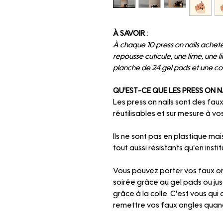
À SAVOIR :
À chaque 10 press on nails achetés
repousse cuticule, une lime, une 
planche de 24 gel pads et une col
QU'EST-CE QUE LES PRESS ON N
Les press on nails sont des faux
réutilisables et sur mesure à vos
Ils ne sont pas en plastique mai
tout aussi résistants qu'en instit
Vous pouvez porter vos faux on
soirée grâce au gel pads ou ju
grâce à la colle. C'est vous qui 
remettre vos faux ongles quand