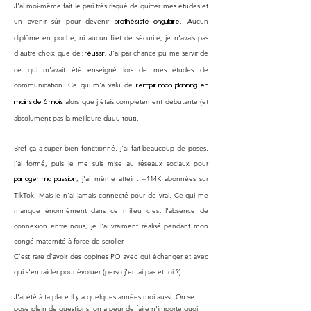
J'ai moi-même fait le pari très risqué de quitter mes études et
un avenir sûr pour devenir
.
Aucun
prothésiste ongulaire
diplôme en poche, ni aucun filet de sécurité, j
e n'avais pas
d'autre choix que
de
J'ai par chance pu me servir de
: réussir.
ce qui m'avait été enseigné lors de mes études de
communication. Ce qui m'a valu de
remplir mon planning en
alors que j'étais complètement débutante (et
moins de 6 mois
absolument pas la meilleure duuu tout).
Bref ça a super bien fonctionné, j'ai fait beaucoup de poses,
j'ai formé, puis je me suis mise au réseaux sociaux pour
, j'ai même atteint +114K abonnées sur
partager ma passion
TikTok. Mais je n'ai jamais connecté pour de vrai. Ce qui me
manque énormément dans ce milieu c'est l'absence de
connexion entre nous, je l'ai vraiment réalisé pendant mon
congé maternité à force de scroller.
C'est rare d'avoir des copines PO avec qui échanger et avec
qui s'entraider pour évoluer (perso j'en ai pas et toi ?)
J'ai été à ta place il y a quelques années moi aussi. On se
pose plein de questions, on a peur de faire n'importe quoi,