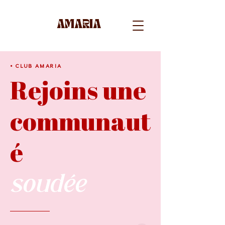
AMARIA
• CLUB AMARIA
Rejoins une
communaut
é
soudée