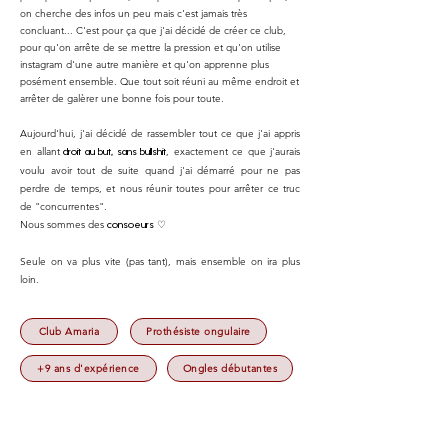
on cherche des infos un peu mais c'est jamais très
concluant... C'est pour ça que j'ai décidé de créer ce club,
pour qu'on arrête de se mettre la pression et qu'on utilise
instagram d'une autre manière et qu'on apprenne plus
posément ensemble. Que tout soit réuni au même endroit et
arrêter de galèrer une bonne fois pour toute.
Aujourd'hui, j'ai décidé de rassembler tout ce que j'ai appris
en allant
, exactement ce que j'aurais
droit au but, sans bullshit
voulu avoir tout de suite quand j'ai démarré pour ne pas
perdre de temps, et nous réunir toutes pour arrêter ce truc
de "concurrentes".
Nous sommes des
♡
consoeurs
Seule on va plus vite (pas tant), mais ensemble on ira plus
loin.
Club Amaria
Prothésiste ongulaire
+9 ans d'expérience
Ongles débutantes