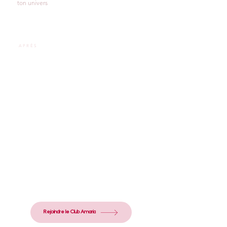
ton univers
APRÈS
✓ Tu rencontres d'autres PO
✓ Ton contenu te différencie immédiatement
✓ Tu as ton propre univers reconnaissable
✓ Tu ne te sens plus seule quand tu as une
question
Rejoindre le Club Amaria