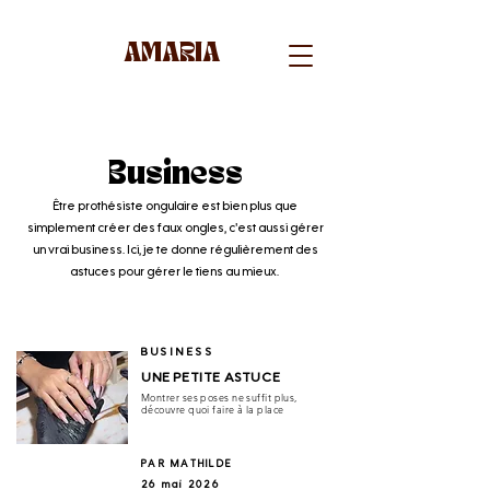
AMARIA
Business
Être prothésiste ongulaire est bien plus que
simplement créer des faux ongles, c'est aussi gérer
un vrai business. Ici, je te donne régulièrement des
astuces pour gérer le tiens au mieux.
BUSINESS
UNE PETITE ASTUCE
Montrer ses poses ne suffit plus,
découvre quoi faire à la place
PAR MATHILDE
26 mai 2026