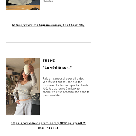
clientes.
https://www.instagram.com/p/DXkCGpJjtNS/
TREND
"La vérité sur..."
Fais un carrousel pour dire des
vérités soit sur toi, soit sur ton
business. Le but est que ta cliente
idéale apprenne à mieux te
connaître et se reconnaisse dans ta
personnalité
https://www.instagram.com/p/DW1q6-YjenQ/?
img_index=4