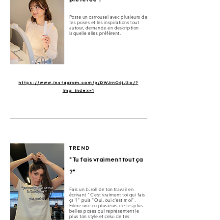
préférée ?"
Poste un carrousel avec plusieurs de
tes poses et les inspirations tout
autour, demande en description
laquelle elles préfèrent.
https://www.instagram.com/p/DWJrnO6jJ3o/?
img_index=1
TREND
"Tu fais vraiment tout ça
?"
Fais un b-roll de ton travail en
écrivant "C'est vraiment toi qui fais
ça ?" puis "Oui, oui c'est moi".
Filme une ou plusieurs de tes plus
belles poses qui représentent le
plus ton style et celui de tes