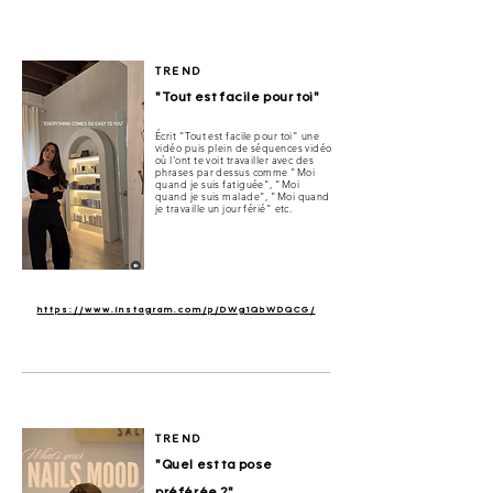
TREND
"Tout est facile pour toi"
Écrit "Tout est facile pour toi" une
vidéo puis plein de séquences vidéo
où l'ont te voit travailler avec des
phrases par dessus comme "Moi
quand je suis fatiguée", "Moi
quand je suis malade", "Moi quand
je travaille un jour férié" etc.
https://www.instagram.com/p/DWg1QbWDQCG/
TREND
"Quel est ta pose