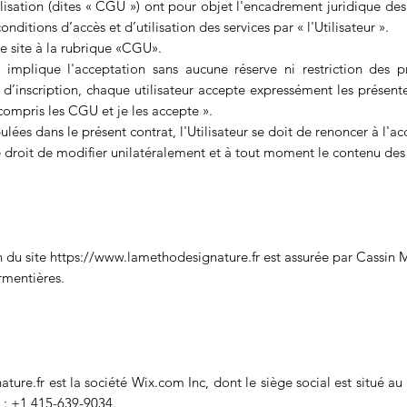
ilisation (dites « CGU ») ont pour objet l'encadrement juridique des
onditions d’accès et d’utilisation des services par « l'Utilisateur ».
e site à la rubrique «CGU».
te implique l'acceptation sans aucune réserve ni restriction des p
ire d’inscription, chaque utilisateur accepte expressément les prés
 compris les CGU et je les accepte ».
es dans le présent contrat, l'Utilisateur se doit de renoncer à l'acc
e droit de modifier unilatéralement et à tout moment le contenu de
n du site
https://www.lamethodesignature.fr
est assurée par Cassin 
rmentières.
ture.fr
est la société Wix.com Inc, dont le siège social est situé au
 : +1 415-639-9034.