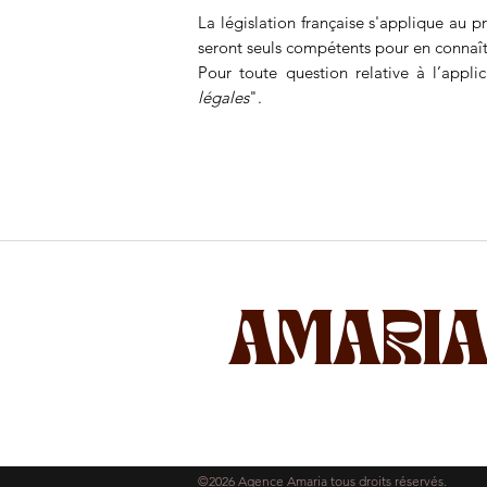
La législation française s'applique au p
seront seuls compétents pour en connaît
Pour toute question relative à l’appl
l
égales
".
AMARI
©2026 Agence Amaria tous droits
réservés.