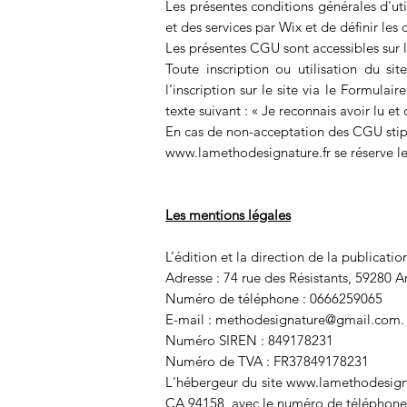
Les présentes conditions générales d'ut
et des services par Wix et de définir les c
Les présentes CGU sont accessibles sur l
Toute inscription ou utilisation du si
l'inscription sur le site via le Formula
texte suivant : « Je reconnais avoir lu et
En cas de non-acceptation des CGU stipulé
www.lamethodesignature.fr
se réserve l
Les mentions légales
L’édition et la direction de la publicatio
Adresse : 74 rue des Résistants, 59280 A
Numéro de téléphone : 0666259065
E-mail :
methodesignature@gmail.com
.
Numéro SIREN : 849178231
Numéro de TVA : FR37849178231
L'hébergeur du site
www.lamethodesigna
CA 94158, avec le numéro de téléphone