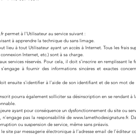
fr
permet à l'Utilisateur au service suivant :
isant à apprendre la technique du sans limage.
ut lieu à tout Utilisateur ayant un accès à Internet. Tous les frais s
 connexion Internet, etc.) sont à sa charge.
x services réservés. Pour cela, il doit s’inscrire en remplissant le 
e s’engage à fournir des informations sincères et exactes concer
 doit ensuite s'identifier à l'aide de son identifiant et de son mot 
scrit pourra également solliciter sa désinscription en se rendant à
sonnable.
eure ayant pour conséquence un dysfonctionnement du site ou serve
, n'engage pas la responsabilité de
www.lamethodesignature.fr
. Da
nterruption ou suspension de service, même sans préavis.
ter le site par messagerie électronique à l’adresse email de l’éditeu