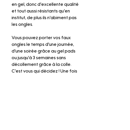
en gel, donc d'excellente qualité
et tout aussi résistants qu'en
institut, de plus ils n'abiment pas
les ongles.
Vous pouvez porter vos faux
ongles le temps d'une journée,
d'une soirée grâce au gel pads
ou jusqu'à 3 semaines sans
décollement grâce à la colle.
C'est vous qui décidez ! Une fois
retirés, vous pourrez remettre vos
faux ongles quand vous le voulez.
N'hésitez pas à faire un tour sur
nos pages "Mesurer ma taille",
"Mettre les press on nails" et
"Retirer les press on nails" pour
visionner nos tutos explicatifs.