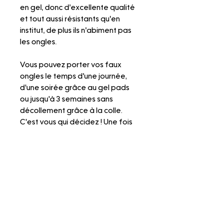
en gel, donc d'excellente qualité
et tout aussi résistants qu'en
institut, de plus ils n'abiment pas
les ongles.
Vous pouvez porter vos faux
ongles le temps d'une journée,
d'une soirée grâce au gel pads
ou jusqu'à 3 semaines sans
décollement grâce à la colle.
C'est vous qui décidez ! Une fois
retirés, vous pourrez remettre vos
faux ongles quand vous le voulez.
N'hésitez pas à faire un tour sur
nos pages "Mesurer ma taille",
"Mettre les press on nails" et
"Retirer les press on nails" pour
visionner nos tutos explicatifs.