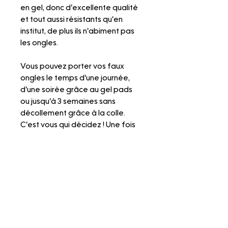
en gel, donc d'excellente qualité
et tout aussi résistants qu'en
institut, de plus ils n'abiment pas
les ongles.
Vous pouvez porter vos faux
ongles le temps d'une journée,
d'une soirée grâce au gel pads
ou jusqu'à 3 semaines sans
décollement grâce à la colle.
C'est vous qui décidez ! Une fois
retirés, vous pourrez remettre vos
faux ongles quand vous le voulez.
N'hésitez pas à faire un tour sur
nos pages "Mesurer ma taille",
"Mettre les press on nails" et
"Retirer les press on nails" pour
visionner nos tutos explicatifs.