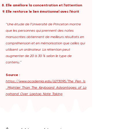
Elle améliore la concentration et l’attention
Elle renforce le lien émotionnel avec l’écrit
"
Une étude de l’Université de Princeton montre
que les personnes qui prennent des notes
manuscrites obtiennent de meilleurs résultats en
compréhension et en mémorisation que celles qui
utilisent un ordinateur. La rétention peut
augmenter de 20 à 30 % selon le type de
contenu.
"
Source :
https://www.academia.edu/6273095/The_Pen_Is
_Mightier_Than_The_Keyboard_Advantages_of_Lo
nghand_Over_Laptop_Note_Taking