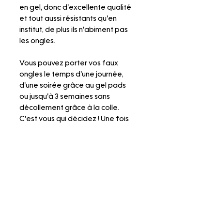
en gel, donc d'excellente qualité
et tout aussi résistants qu'en
institut, de plus ils n'abiment pas
les ongles.
Vous pouvez porter vos faux
ongles le temps d'une journée,
d'une soirée grâce au gel pads
ou jusqu'à 3 semaines sans
décollement grâce à la colle.
C'est vous qui décidez ! Une fois
retirés, vous pourrez remettre vos
faux ongles quand vous le voulez.
N'hésitez pas à faire un tour sur
nos pages "Mesurer ma taille",
"Mettre les press on nails" et
"Retirer les press on nails" pour
visionner nos tutos explicatifs.