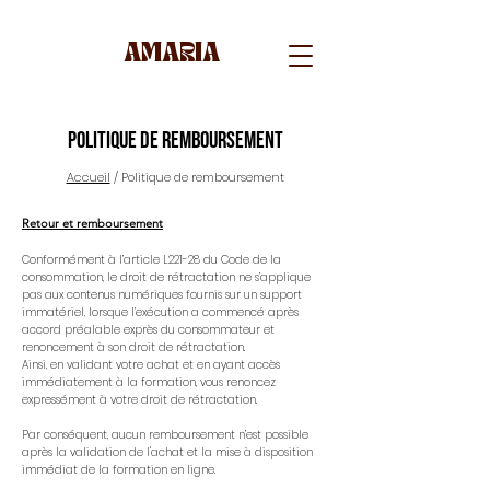
AMARIA
Politique de REMBOURSEMENT
Accueil
/ Politique de remboursement
Retour et remboursement
Conformément à l’article L221-28 du Code de la
consommation, le droit de rétractation ne s’applique
pas aux contenus numériques fournis sur un support
immatériel, lorsque l’exécution a commencé après
accord préalable exprès du consommateur et
renoncement à son droit de rétractation.
Ainsi, en validant votre achat et en ayant accès
immédiatement à la formation, vous renoncez
expressément à votre droit de rétractation.
Par conséquent, aucun remboursement n’est possible
après la validation de l'achat et la mise à disposition
immédiat de la formation en ligne.