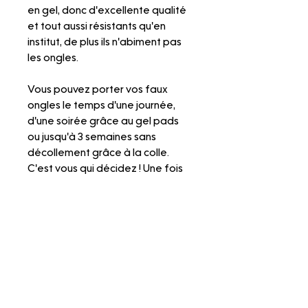
en gel, donc d'excellente qualité
et tout aussi résistants qu'en
institut, de plus ils n'abiment pas
les ongles.
Vous pouvez porter vos faux
ongles le temps d'une journée,
d'une soirée grâce au gel pads
ou jusqu'à 3 semaines sans
décollement grâce à la colle.
C'est vous qui décidez ! Une fois
retirés, vous pourrez remettre vos
faux ongles quand vous le voulez.
N'hésitez pas à faire un tour sur
nos pages "Mesurer ma taille",
"Mettre les press on nails" et
"Retirer les press on nails" pour
visionner nos tutos explicatifs.