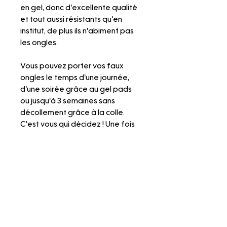
en gel, donc d'excellente qualité
et tout aussi résistants qu'en
institut, de plus ils n'abiment pas
les ongles.
Vous pouvez porter vos faux
ongles le temps d'une journée,
d'une soirée grâce au gel pads
ou jusqu'à 3 semaines sans
décollement grâce à la colle.
C'est vous qui décidez ! Une fois
retirés, vous pourrez remettre vos
faux ongles quand vous le voulez.
N'hésitez pas à faire un tour sur
nos pages "Mesurer ma taille",
"Mettre les press on nails" et
"Retirer les press on nails" pour
visionner nos tutos explicatifs.