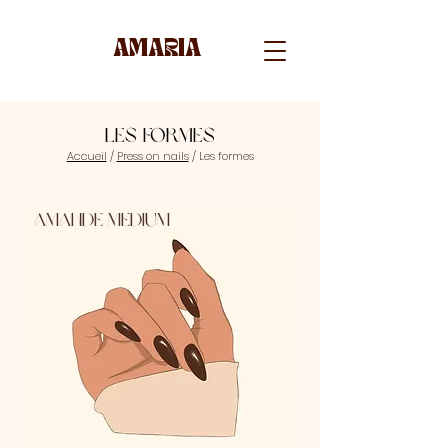
AMARIA
Les formes
Accueil
/
Press on nails
/ Les formes
Amande medium