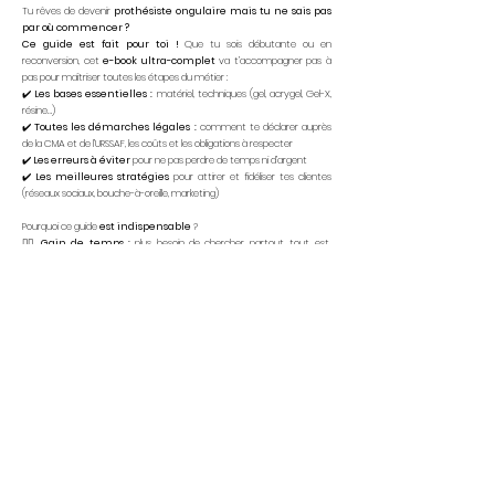
Tu rêves de devenir
prothésiste ongulaire
mais tu ne sais pas
par où commencer ?
Ce guide est fait pour toi !
Que tu sois débutante ou en
reconversion, cet
e-book ultra-complet
va t’accompagner pas à
pas pour maîtriser toutes les étapes du métier :
✔️
Les bases essentielles :
matériel, techniques (gel, acrygel, Gel-X,
résine…)
✔️
Toutes les démarches légales :
comment te déclarer auprès
de la CMA et de l’URSSAF, les coûts et les obligations à respecter
✔️
Les erreurs à éviter
pour ne pas perdre de temps ni d’argent
✔️
Les meilleures stratégies
pour attirer et fidéliser tes clientes
(réseaux sociaux, bouche-à-oreille, marketing)
Pourquoi ce guide
est indispensable
?
👉🏽
Gain de temps :
plus besoin de chercher partout, tout est
expliqué clairement en un seul endroit
👉🏽
Un investissement rentable :
grâce à ce guide, tu pourras
débuter rapidement et te construire une clientèle fidèle.
Prête à faire de ta passion un métier ?
Ne perds plus de temps,
ce guide est ton
meilleur allié pour réussir
!
AMARIA