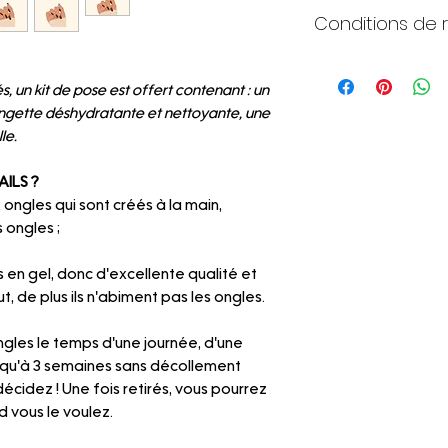
Conditions de 
Harmonia ne peut ê
erreur de taille ve
, un kit de pose est offert contenant : un
effectueur de rem
lingette déshydratante et nettoyante, une
N'hésitez pas à lire
le.
plus d'informations.
AILS ?
 ongles qui sont créés à la main,
 ongles ;
s en gel, donc d'excellente qualité et
ut, de plus ils n'abiment pas les ongles.
gles le temps d'une journée, d'une
squ'à 3 semaines sans décollement
décidez ! Une fois retirés, vous pourrez
 vous le voulez.