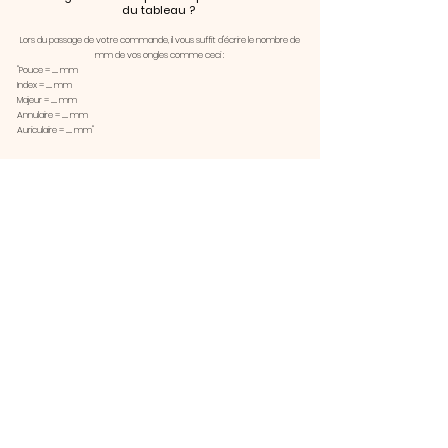
du tableau ?
Lors du passage de votre commande, il vous suffit d'écrire le nombre de
mm de vos ongles comme ceci :
"Pouce = ...... mm
Index = ...... mm
Majeur = ...... mm
Annulaire = ...... mm
Auriculaire = ...... mm"
Besoin d'aide ?
N'hésitez pas à nous envoyer un mail :
helloharmonia.fr@gmail.com
Nous vous répondrons sous 48h du mardi au vendredi.
AMARIA
IDÉES DE CONTENU
MENTIONS LÉGALES