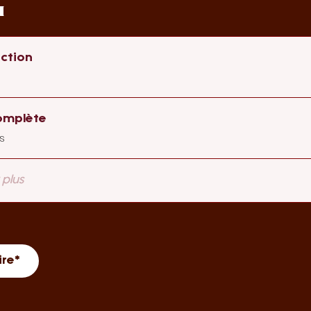
u
uction
omplète
s
 plus
ire*