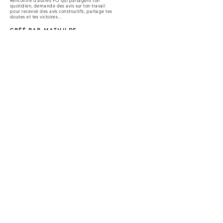
Rencontre d'autres PO qui partagent ton
quotidien, demande des avis sur ton travail
pour recevoir des avis constructifs, partage tes
doutes et tes victoires...
CRÉÉ PAR MATHILDE
SHOPPING
SHOPPING
Le Planner Amaria
Planifie sereinement la fin de ton mois de
mai